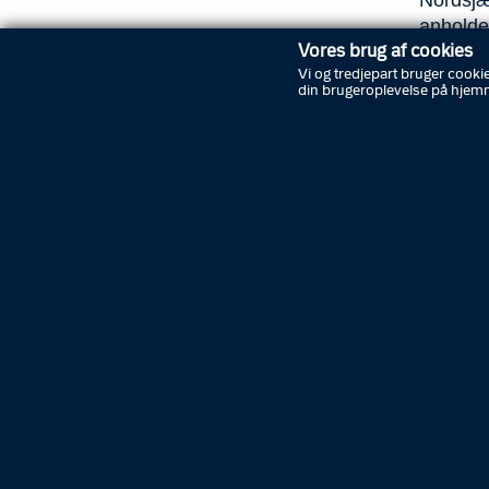
Nordsjæl
anholdel
udgive s
Vores brug af cookies
i den fo
Vi og tredjepart bruger cookie
din brugeroplevelse på hjem
af dem s
Den 33-å
forhold,
casting-
nøgenbi
skuespil
- Jeg er
finde fr
ser her,
har være
gennems
politik