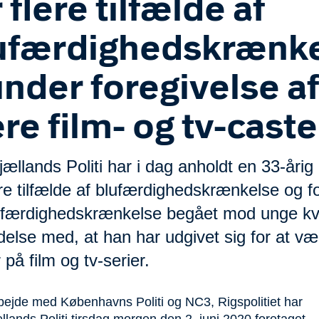
 flere tilfælde af
ufærdighedskrænke
under foregivelse af
re film- og tv-caste
ællands Politi har i dag anholdt en 33-åri
ere tilfælde af blufærdighedskrænkelse og f
ufærdighedskrænkelse begået mod unge kvi
delse med, at han har udgivet sig for at væ
 på film og tv-serier.
bejde med Københavns Politi og NC3, Rigspolitiet har