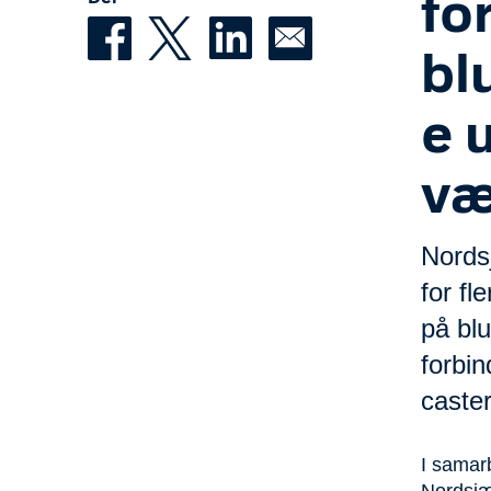
for
bl
e 
væ
Nordsj
for fl
på bl
forbin
caster
I samar