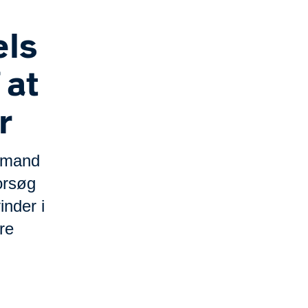
ls
 at
r
g mand
orsøg
nder i
re