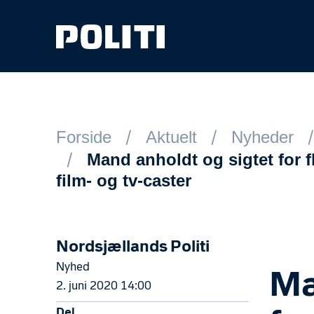
Spring til hovedindhold
Forside
Aktuelt
Nyheder
Mand anholdt og sigtet for f
film- og tv-caster
Nordsjællands Politi
Nyhed
Ma
2. juni 2020 14:00
Del