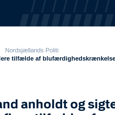
Nordsjællands Politi
lere tilfælde af blufærdighedskrænkelse
nd anholdt og sigt