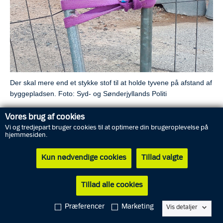
Der skal mere end et stykke stof til at holde tyvene på afstand af
byggepladsen.
Foto: Syd- og Sønderjyllands Politi
Vores brug af cookies
Hvem lukker, slukker og ikke mindst låser, når det er fyraften?
Vi og tredjepart bruger cookies til at optimere din brugeroplevelse på
hjemmesiden.
Er virksomhedens døre og vinduer sikret godt nok, så en tyv
ikke nemt slipper ind?
Kun nødvendige cookies
Tillad valgte
Er det nemt at læsse værdierne på en lastbil og køre af sted
med dem?
Tillad alle cookies
Og hvor godt er IT-systemet sikret mod angreb fra hackere?
Præferencer
Marketing
Vis detaljer
Det er spørgsmål som disse, Syd- og Sønderjyllands Politis