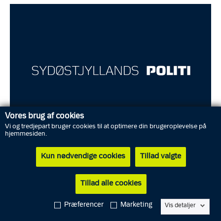
Vores brug af cookies
Vi og tredjepart bruger cookies til at optimere din brugeroplevelse på
hjemmesiden.
Kun nødvendige cookies
Tillad valgte
Opdatering den 19. februar klokken 13.00: En borger har
henvendt sig og genkender flere af de beslaglagte genstande.
Tillad alle cookies
Der er fortsat ikke fundet en ejer til porcelænsfigurerne.
Præferencer
Marketing
Vis detaljer
Sydøstjyllands Politi leder efter ejeren eller ejerne til flere