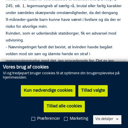
245, stk. 1, legemsangreb af særlig rå, brutal eller farlig karakter
under særdeles skærpende omstændigheder, da det dengang
9-måneder-gamle barn kunne have været i livsfare og da der er
risiko for alvorlige mén.
Kvinden, som er udenlandsk statsborger, fik en advarsel mod
udvisning.
- Nævningetinget fandt det bevist, at kvinden havde begået
volden mod sin søn og idømte hende en straf i
overensstemmelse med det, jeg procederede for. Det er jeg
Vores brug af cookies
tilfreds med, men samtidig er det en meget ulykkelig sag, siger
Vi og tredjepart bruger cookies til at optimere din brugeroplevelse på
senioranklager Siw Olsen fra Sydsjællands og Lolland-Falsters
hjemmesiden.
Politi.
Den 30-årige kvinde ankede dommen på stedet.
Kun nødvendige cookies
Tillad valgte
Yderligere oplysninger til sagen: Senioranklager Siw Olsen,
Sydsjællands og Lolland-Falsters Politi, telefon 41328125
Tillad alle cookies
Del
Præferencer
Marketing
Vis detaljer