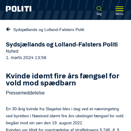
Spring til hovedindhold
Søg
Menu
Sydsjællands og Lolland-Falsters Politi
Sydsjællands og Lolland-Falsters Politi
Nyhed
1. marts 2024 13:56
Kvinde idømt fire års fængsel for
vold mod spædbarn
Pressemeddelelse
En 30-årig kvinde fra Slagelse blev i dag ved et nævningeting
ved byretten i Næstved idømt fire års ubetinget fængsel for vold
begået mod sin søn den 19. august 2022.
Kvinden var tiltalt for overtrædelse af straffelovens § 246, jf. §