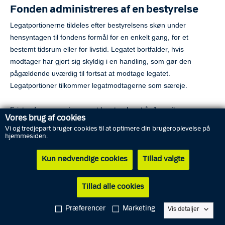
Fonden administreres af en bestyrelse
Legatportionerne tildeles efter bestyrelsens skøn under
hensyntagen til fondens formål for en enkelt gang, for et
bestemt tidsrum eller for livstid. Legatet bortfalder, hvis
modtager har gjort sig skyldig i en handling, som gør den
pågældende uværdig til fortsat at modtage legatet.
Legatportioner tilkommer legatmodtagerne som særeje.
Fristen for ansøgning om et legat er hvert år 1. april.
Vores brug af cookies
Vi og tredjepart bruger cookies til at optimere din brugeroplevelse på
Ansøgningsskemaet herunder skal benyttes ved ansøgning om
hjemmesiden.
et legat.
Kun nødvendige cookies
Tillad valgte
Ansøgningsskema til Rigspolitichefens Hjælpe- og
Tillad alle cookies
Gratialefond
Præferencer
Marketing
Vis detaljer