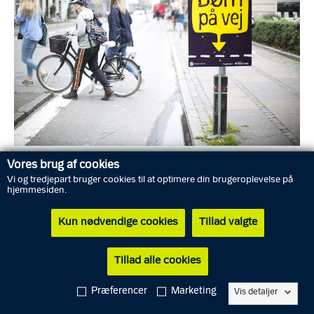
Foto: Rådet for Sikker Trafik
Vores brug af cookies
Vi og tredjepart bruger cookies til at optimere din brugeroplevelse på
hjemmesiden.
Politiindsatserne var koncentreret om skoleveje, hvor der især
Kun nødvendige cookies
Tillad valgte
blev fokuseret på:
bilernes hastighed
Tillad alle cookies
om børnene var fastspændt i bilerne i sikkerhedssele
om førerne selv huskede at anvende sikkerhedssele
Præferencer
Marketing
Vis detaljer
skolepatruljernes arbejde