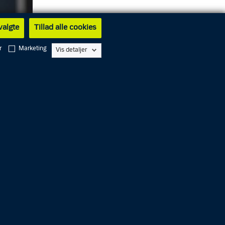
 valgte
Tillad alle cookies
r
Marketing
Vis detaljer
ioner og
 ikke
det. Af
ldt