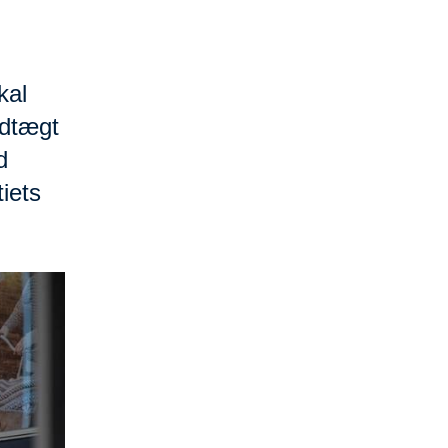
kal
ldtægt
d
iets