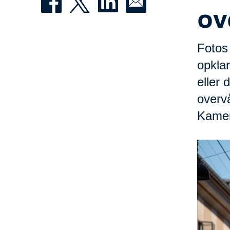
ov
Fotos 
opklar
eller 
overvå
Kamer