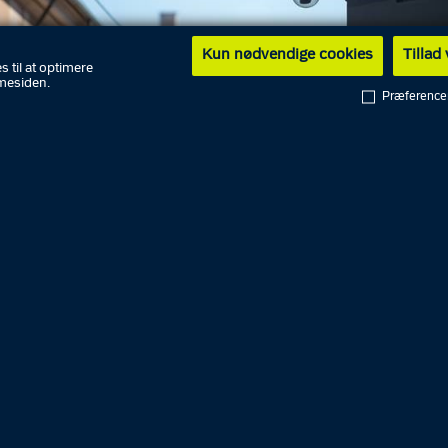
Kun nødvendige cookies
Tillad
s til at optimere
mesiden.
Præference
21 har det været lovpligtigt for virksomheder, organisat
er at registrere deres overvågningskameraer i Politiets
gister, POLCAM. Alligevel står antallet af registreringer
 det formodede antal af overvågningskameraer i samfun
g går politiet nu ud med en opfordring til, at alle får tilme
vervågningskameraer i POLCAM.
ale fra overvågningskameraer er ofte helt centralt i vores