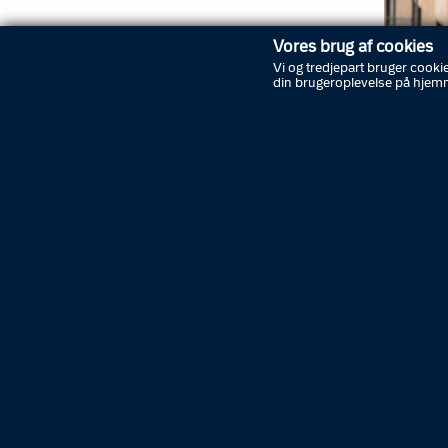
Vores brug af cookies
Vi og tredjepart bruger cookie
din brugeroplevelse på hjem
Siden 20
forening
Kamerare
mål med
den årsa
deres o
- Materi