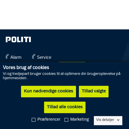
Alarm
Service
English
Vores brug af cookies
112
114
Vi og tredjepart bruger cookies til at optimere din brugeroplevelse på
hjemmesiden.
Kun nødvendige cookies
Tillad valgte
Abonnér på nyheder
Driftsstatus
Tillad alle cookies
Kontakt politiet
Tip politiet
Præferencer
Marketing
Vis detaljer
Job i politiet