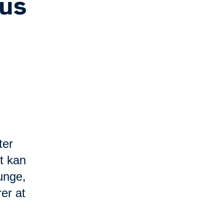
kus
ter
t kan
unge,
rer at