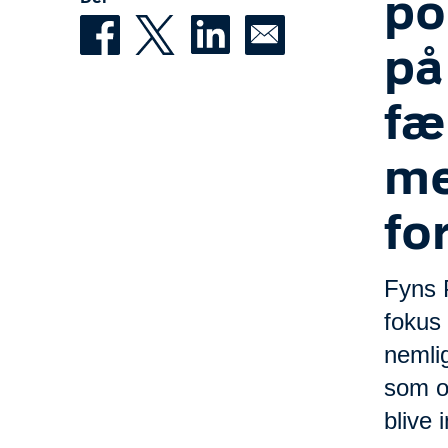
po
på
fæ
me
fo
Fyns 
fokus 
nemli
som of
blive 