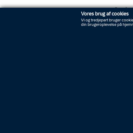
Onsdag 
Vores brug af cookies
Fyns Pol
Vi og tredjepart bruger cookie
kredsrå
din brugeroplevelse på hjem
fokus p
Konfere
deltager
ekstrem
spiller 
gråzonen
Mange a
de er bl
At fler
øger ris
yderst 
række an