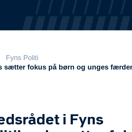
Fyns Politi
ds sætter fokus på børn og unges færde
edsrådet i Fyns