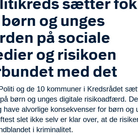
litikreds sætter fo
 børn og unges
rden på sociale
dier og risikoen
rbundet med det
Politi og de 10 kommuner i Kredsrådet sæt
på børn og unges digitale risikoadfærd. De
g have alvorlige konsekvenser for børn og 
test slet ikke selv er klar over, at de risike
indblandet i kriminalitet.