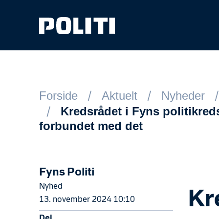
Spring til hovedindhold
Forside
Aktuelt
Nyheder
Kredsrådet i Fyns politikre
forbundet med det
Fyns Politi
Nyhed
Kr
13. november 2024 10:10
Del