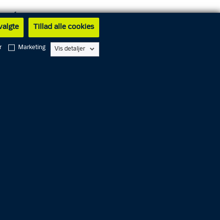
re fra
 valgte
Tillad alle cookies
rådet
r
Marketing
Vis detaljer
hvor
ering og
dier
s på
 nettet.
, fordi
legram,
g og
ed en
og unge