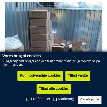
Vores brug af cookies
Vi og tredjepart bruger cookies til at optimere din brugeroplevelse på
hjemmesiden.
Kun nødvendige cookies
Tillad valgte
Tillad alle cookies
Præferencer
Marketing
Vis detaljer