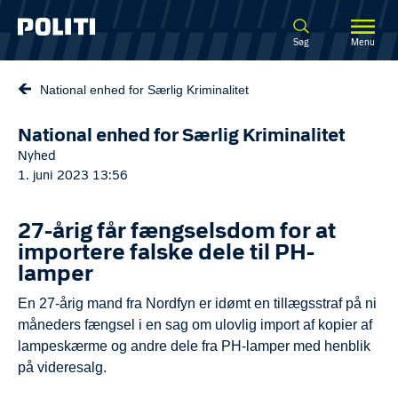
Spring til hovedindhold
Søg
Menu
National enhed for Særlig Kriminalitet
National enhed for Særlig Kriminalitet
Nyhed
1. juni 2023 13:56
27-årig får fængselsdom for at
importere falske dele til PH-
lamper
En 27-årig mand fra Nordfyn er idømt en tillægsstraf på ni
måneders fængsel i en sag om ulovlig import af kopier af
lampeskærme og andre dele fra PH-lamper med henblik
på videresalg.