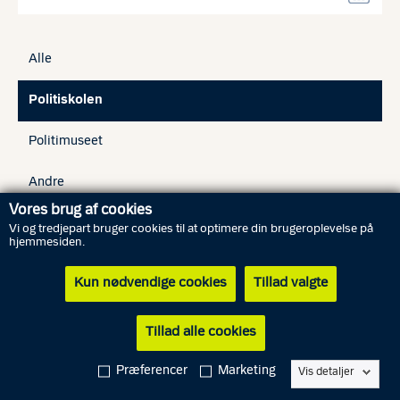
Alle
Politiskolen
Politimuseet
Andre
Vores brug af cookies
Vi og tredjepart bruger cookies til at optimere din brugeroplevelse på
25. august 2026
hjemmesiden.
Midt- og Vestsjællands Politi
Karriereaften i Køge
Kun nødvendige cookies
Tillad valgte
Kom til karriereaften og få et indtryk af politiets uddannelser
og hverdagen i politiskjorten.
Tillad alle cookies
25. august 2026
Præferencer
Marketing
Vis detaljer
Politiskolen