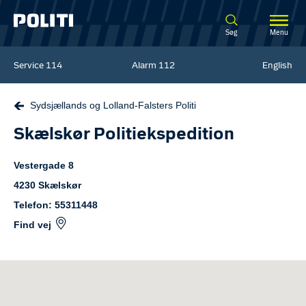
Spring til hovedindhold
Søg
Menu
Service
114
Alarm
112
English
Sydsjællands og Lolland-Falsters Politi
Skælskør Politiekspedition
Vestergade
8
4230
Skælskør
Telefon: 55311448
Find vej