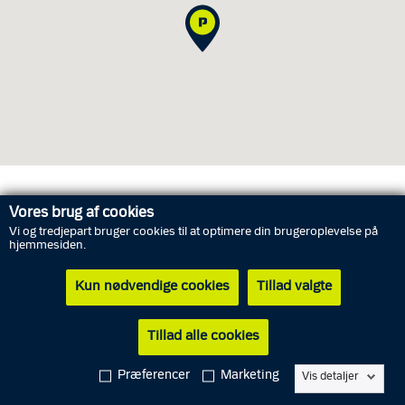
Åbningstider
Vores brug af cookies
Vi og tredjepart bruger cookies til at optimere din brugeroplevelse på
hjemmesiden.
Søndag
9. august
Lukket
Kun nødvendige cookies
Tillad valgte
Mandag
10. august
Lukket
Tirsdag
11. august
Lukket
Tillad alle cookies
Onsdag
12. august
Lukket
Præferencer
Marketing
Vis detaljer
Torsdag
13. august
13.00 - 17.00