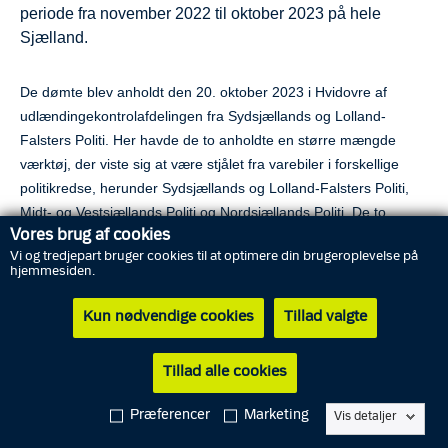
periode fra november 2022 til oktober 2023 på hele
Sjælland.
De dømte blev anholdt den 20. oktober 2023 i Hvidovre af
udlændingekontrolafdelingen fra Sydsjællands og Lolland-
Falsters Politi. Her havde de to anholdte
en større mængde
værktøj, der viste sig at være stjålet fra varebiler i forskellige
politikredse, herunder Sydsjællands og Lolland-Falsters Politi,
Midt- og Vestsjællands Politi og Nordsjællands Politi. De to
Vores brug af cookies
sigtede har siden siddet varetægtsfængslet.
Vi og tredjepart bruger cookies til at optimere din brugeroplevelse på
hjemmesiden.
Politiets omfattende efterforskning førte efterfølgende til, at der
blev rejst sigtelser for 175 forhold om tyveri fra varebiler. Ved
Kun nødvendige cookies
Tillad valgte
ransagninger af de sigtedes bopæle i udlandet, blev der
i
samarbejde med de udenlandske politimyndigheder
fundet
Tillad alle cookies
yderligere tyvekoster, hvor nogle af tyvekosterne kunne
henføres til 11 tyveriforhold fra Danmark.
Præferencer
Marketing
Vis detaljer