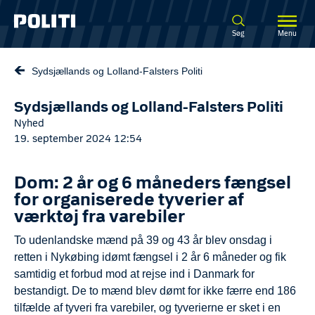
Spring til hovedindhold
Søg
Menu
Sydsjællands og Lolland-Falsters Politi
Sydsjællands og Lolland-Falsters Politi
Nyhed
19. september 2024 12:54
Dom: 2 år og 6 måneders fængsel
for organiserede tyverier af
værktøj fra varebiler
To udenlandske mænd på 39 og 43 år blev onsdag i
retten i Nykøbing idømt fængsel i 2 år 6 måneder og fik
samtidig et forbud mod at rejse ind i Danmark for
bestandigt. De to mænd blev dømt for ikke færre end 186
tilfælde af tyveri fra varebiler, og tyverierne er sket i en