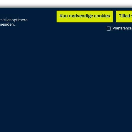
Kun nødvendige cookies
Tillad
s til at optimere
mesiden.
Præference
English
PET
Rigspolitiet
Politikredse
National enhed for Særlig