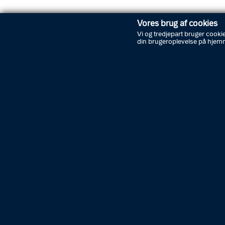
Politimuseet
Vores brug af cookies
Vi og tredjepart bruger cookie
din brugeroplevelse på hjem
Abonnér på nyheder
Driftsstatus
Kontakt politiet
Tip politiet
Job i politiet