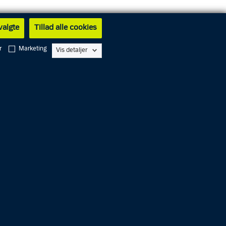
 valgte
Tillad alle cookies
r
Marketing
Vis detaljer
Alarm
1
1
2
Service
1
1
4