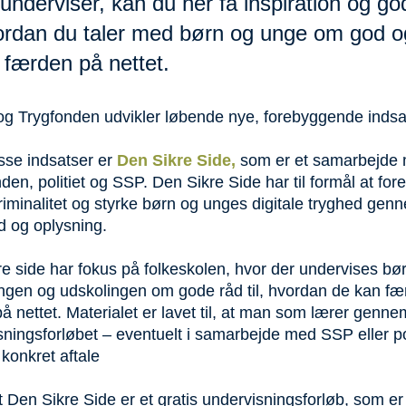
underviser, kan du her få inspiration og go
hvordan du taler med børn og unge om god o
 færden på nettet.
 og Trygfonden udvikler løbende nye, forebyggende indsa
sse indsatser er
Den Sikre Side,
som er et samarbejde 
en, politiet og SSP. Den Sikre Side har til formål at fo
kriminalitet og styrke børn og unges digitale tryghed gen
d og oplysning.
e side har fokus på folkeskolen, hvor der undervises bør
ingen og udskolingen om gode råd til, hvordan de kan fæ
på nettet. Materialet er lavet til, at man som lærer genne
ningsforløbet – eventuelt i samarbejde med SSP eller pol
 konkret aftale
 Den Sikre Side er et gratis undervisningsforløb, som er