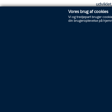
udvikle
børn og
Vores brug af cookies
Vi og tredjepart bruger cookie
din brugeroplevelse på hjem
Den Sik
Du kan h
tilgår m
Material
med int
I materi
passwor