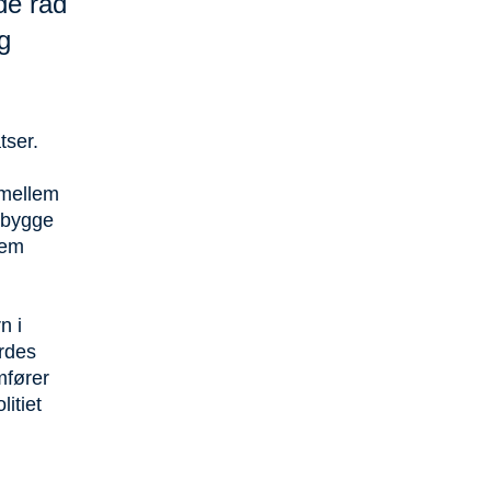
de råd
g
tser.
mellem
rebygge
nem
n i
rdes
mfører
itiet