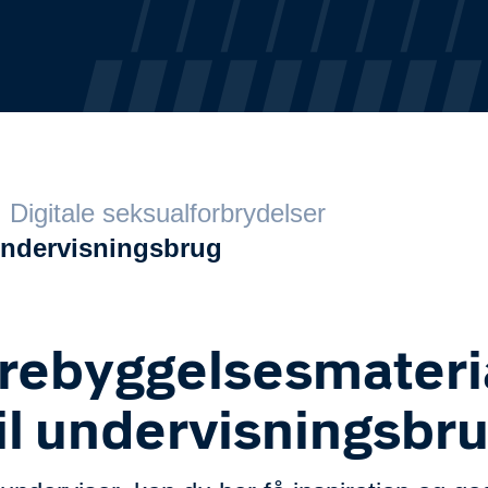
Digitale seksualforbrydelser
undervisningsbrug
rebyggelsesmateri
til undervisningsbr