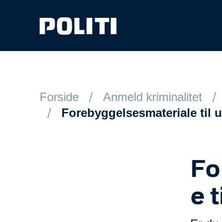
Spring til hovedindhold
Forside
Anmeld kriminalitet
Forebyggelsesmateriale til 
Fo
e 