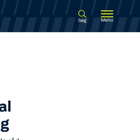
Menu
Søg
al
ug