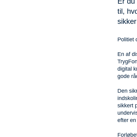
Er du 
til, 
sikker
Politiet
En af di
TrygFond
digital 
gode rå
Den sikr
indskol
sikkert 
undervis
efter en
Forløbet