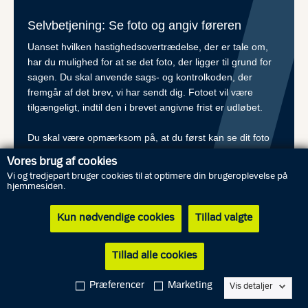
Selvbetjening: Se foto og angiv føreren
Uanset hvilken hastighedsovertrædelse, der er tale om,
har du mulighed for at se det foto, der ligger til grund for
sagen. Du skal anvende sags- og kontrolkoden, der
fremgår af det brev, vi har sendt dig. Fotoet vil være
tilgængeligt, indtil den i brevet angivne frist er udløbet.
Du skal være opmærksom på, at du først kan se dit foto
og angive oplysninger om fører via vores hjemmeside 24
Vores brug af cookies
timer efter du modtog brevet fra os.
Vi og tredjepart bruger cookies til at optimere din brugeroplevelse på
hjemmesiden.
Se foto og angiv fører
Kun nødvendige cookies
Tillad valgte
Tillad alle cookies
Hvem skal betale bøden?
Præferencer
Marketing
Vis detaljer
Bøde ved højest 30% hastighedsoverskridelse