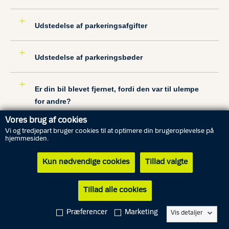
Udstedelse af parkeringsafgifter
Udstedelse af parkeringsbøder
Er din bil blevet fjernet, fordi den var til ulempe
for andre?
Vores brug af cookies
Vi og tredjepart bruger cookies til at optimere din brugeroplevelse på
Ingen nedsættelse af en parkeringsafgift
hjemmesiden.
Kun nødvendige cookies
Tillad valgte
Du kan klage over en parkeringsafgift eller -bøde
Tillad alle cookies
Nedsættelse af parkeringsbøder
Præferencer
Marketing
Vis detaljer
Regler om udstedelse af parkeringsafgifter og -