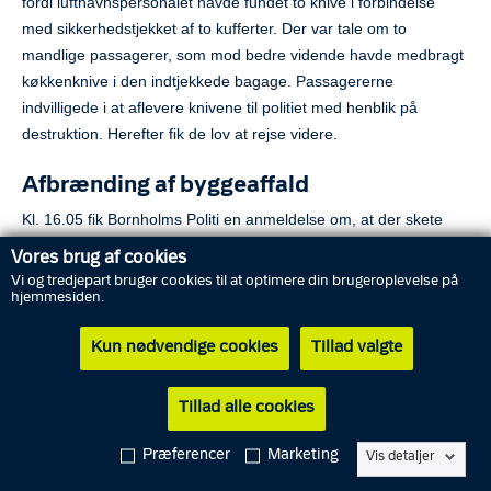
fordi lufthavnspersonalet havde fundet to knive i forbindelse
med sikkerhedstjekket af to kufferter. Der var tale om to
mandlige passagerer, som mod bedre vidende havde medbragt
køkkenknive i den indtjekkede bagage. Passagererne
indvilligede i at aflevere knivene til politiet med henblik på
destruktion. Herefter fik de lov at rejse videre.
Afbrænding af byggeaffald
Kl. 16.05 fik Bornholms Politi en anmeldelse om, at der skete
afbrænding af byggeaffald på Østermarievej i Svaneke.
Vores brug af cookies
Brandvæsnet blev også tilkaldt og fik hurtigt slukket ilden. En
Vi og tredjepart bruger cookies til at optimere din brugeroplevelse på
entreprenør-virksomhed blev sigtet for overtrædelse af
hjemmesiden.
beredskabsloven, fordi ilden ikke var slukket før solnedgang.
Kun nødvendige cookies
Tillad valgte
Derudover kan der følge flere sigtelser, når det afbrændte
byggemateriale er undersøgt af Bornholms Regionskommune.
Tillad alle cookies
Del
Præferencer
Marketing
Vis detaljer