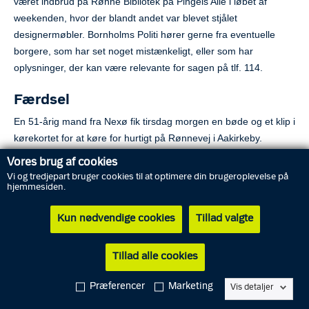
været indbrud på Rønne Bibliotek på Pingels Allé i løbet af
weekenden, hvor der blandt andet var blevet stjålet
designermøbler. Bornholms Politi hører gerne fra eventuelle
borgere, som har set noget mistænkeligt, eller som har
oplysninger, der kan være relevante for sagen på tlf. 114.
Færdsel
En 51-årig mand fra Nexø fik tirsdag morgen en bøde og et klip i
kørekortet for at køre for hurtigt på Rønnevej i Aakirkeby.
Vores brug af cookies
Derudover foretog ATK-bilen hastighedsmålinger ved Ellebyvej i
Vi og tredjepart bruger cookies til at optimere din brugeroplevelse på
Nyker. Her blev fire bilister målt til at køre for hurtigt. Den
hjemmesiden.
højeste hastighed blev målt til 113 km/t, hvor 80 km/t er tilladt,
Kun nødvendige cookies
Tillad valgte
hvilket udløste et klip i kørekortet. Der blev også målt hastighed
på Strandvejen i Allinge. Her holdt alle sig på den rigtige side af
hastighedsgrænsen.
Tillad alle cookies
Præferencer
Marketing
Vis detaljer
Del