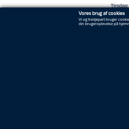
Tirsdag 
livløs 
Vores brug af cookies
stedet o
Vi og tredjepart bruger cookie
din brugeroplevelse på hjem
tage var
Politig
Færds
To mandl
tirsdag 
håndhol
Rønnevej
Rønne s
klip i k
skal de 
To unge 
tirsdag 
lygtetæ