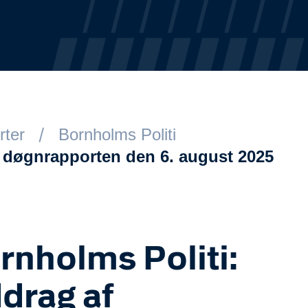
rter
Bornholms Politi
f døgnrapporten den 6. august 2025
rnholms Politi:
drag af