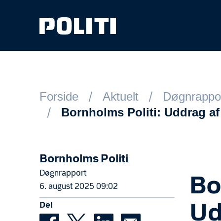
Spring til hovedindhold
Forside
Aktuelt
Døgnrappo
Bornholms Politi: Uddrag a
Bornholms Politi
Døgnrapport
Bo
6. august 2025 09:02
Del
Ud