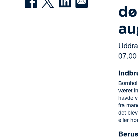
dø
au
Uddrag
07.00 
Indbr
Bornhol
været i
havde v
fra mand
det blev
eller hø
Berus