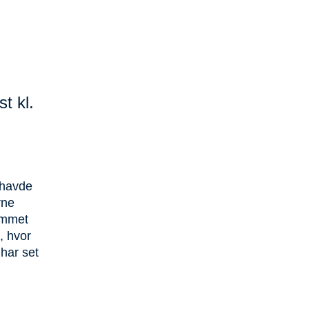
t kl.
 havde
rne
ummet
, hvor
har set