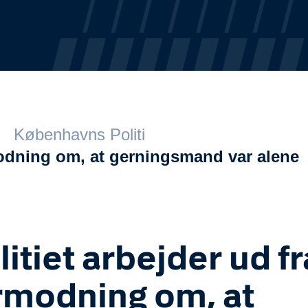
Københavns Politi
rmodning om, at gerningsmand var alene
litiet arbejder ud fr
rmodning om, at