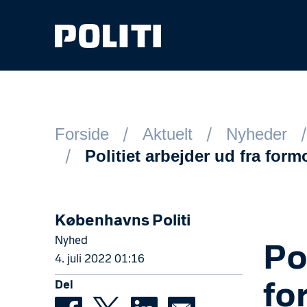
Spring til hovedindhold
Forside
Aktuelt
Nyheder
Politiet arbejder ud fra fo
Københavns Politi
Nyhed
Po
4. juli 2022 01:16
Del
fo