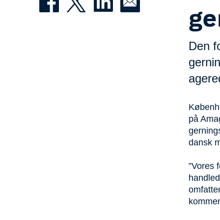
ge
Den fo
gerni
agere
Københav
på Amage
gerning
dansk m
”Vores f
handled
omfatte
kommend