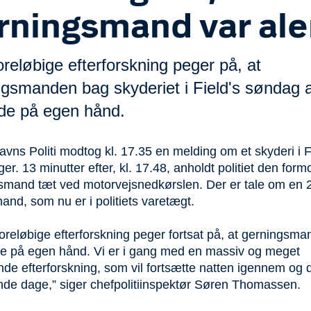
rningsmand var al
reløbige efterforskning peger på, at
ngsmanden bag skyderiet i Field's søndag a
de på egen hånd.
ns Politi modtog kl. 17.35 en melding om et skyderi i F
r. 13 minutter efter, kl. 17.48, anholdt politiet den for
smand tæt ved motorvejsnedkørslen. Der er tale om en 2
and, som nu er i politiets varetægt.
oreløbige efterforskning peger fortsat på, at gerningsm
e på egen hånd. Vi er i gang med en massiv og meget
nde efterforskning, som vil fortsætte natten igennem og 
e dage,” siger chefpolitiinspektør Søren Thomassen.