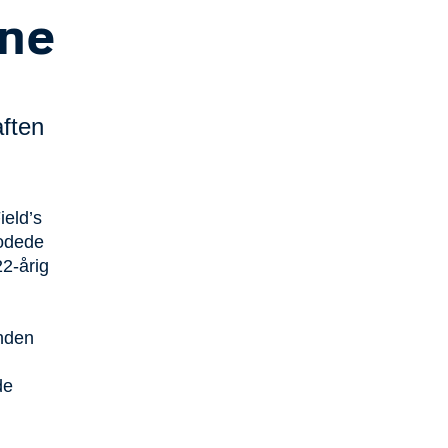
ene
ften
ield’s
modede
2-årig
anden
de