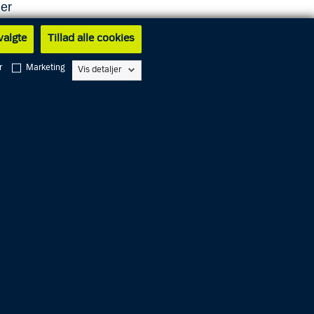
 er
kvinde.
 valgte
Tillad alle cookies
r
Marketing
Vis detaljer
 flere
or
dt
met
os på
. Det
 Twitter