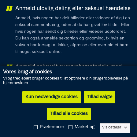
Anmeld ulovlig deling eller seksuel hændelse
Anmeld, hvis nogen har delt billeder eller videoer af dig i en
seksuel sammenhæng, uden at du har givet lov til det. Eller
hvis nogen har sendt dig billeder eller videoer uopfordret.
Du kan også anmelde sextortion og grooming, fx hvis en
voksen har forsøgt at lokke, afpresse eller overtale et barn
til noget seksuelt online.
Anmeld seksuelt overgrebsmateriale med
Vores brug af cookies
børn
Vi og tredjepart bruger cookies til at optimere din brugeroplevelse på
Anmeld, hvis du ser eller har kendskab til indhold på
hjemmesiden.
hjemmesider, sociale medier eller andre steder, som
omtaler eller viser seksuelle overgreb på børn.
Kun nødvendige cookies
Tillad valgte
Tillad alle cookies
Præferencer
Marketing
Vis detaljer