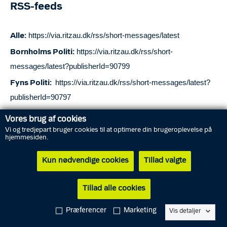
RSS-feeds
https://via.ritzau.dk/rss/short-messages/latest
Alle:
https://via.ritzau.dk/rss/short-
Bornholms Politi:
messages/latest?publisherId=90799
https://via.ritzau.dk/rss/short-messages/latest?
Fyns Politi:
publisherId=90797
https://via.ritzau.dk/rss/short-
Københavns Politi:
Vores brug af cookies
messages/latest?publisherId=90685
Vi og tredjepart bruger cookies til at optimere din brugeroplevelse på
hjemmesiden.
https://via.ritzau.dk/rss/short-
Københavns Vestegns Politi:
messages/latest?publisherId=90718
Kun nødvendige cookies
Tillad valgte
https://via.ritzau.dk/rss/short-
Midt- og Vestjyllands Politi:
Tillad alle cookies
messages/latest?publisherId=90687
https://via.ritzau.dk/rss/short-
Midt- og Vestsjællands Politi:
Præferencer
Marketing
Vis detaljer
messages/latest?publisherId=13562881