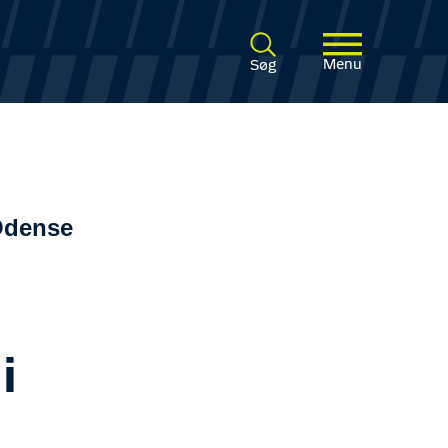
Menu
Søg
 Odense
i