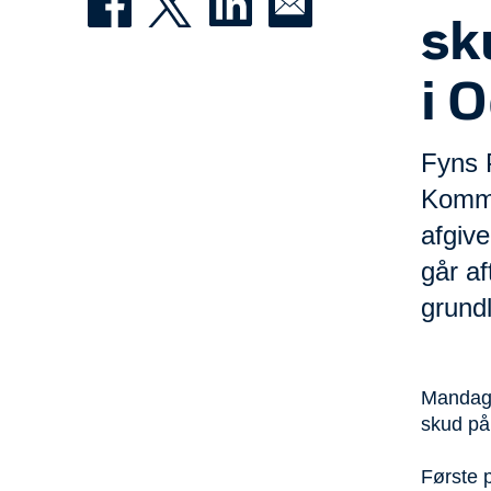
sk
i 
Fyns 
Kommu
afgive
går af
grundl
Mandag a
skud på
Første p