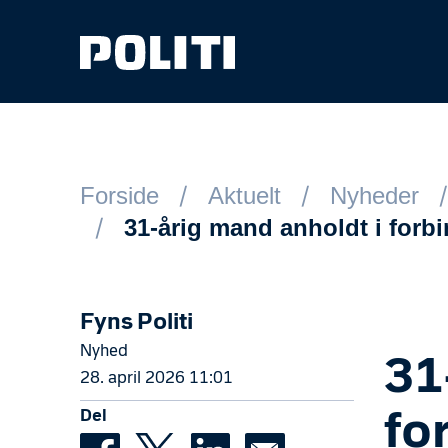
Spring til hovedindhold
Forside
Aktuelt
Nyheder
31-årig mand anholdt i forb
Fyns Politi
Nyhed
31
28. april 2026 11:01
Del
fo