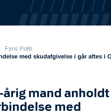
Fyns Politi
indelse med skudafgivelse i går aftes i
-årig mand anholdt 
rbindelse med