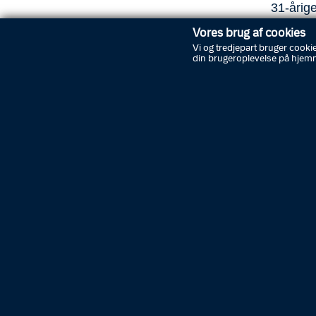
31-årige
Vores brug af cookies
I forbin
Vi og tredjepart bruger cookie
skydevå
din brugeroplevelse på hjem
kommet 
Fyns Pol
klarlæg
- Der på
præcise 
med vidn
gernings
Politiet
igangvær
opfattel
- Vi und