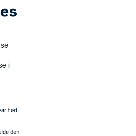
tes
nse
e i
var hørt
holde den