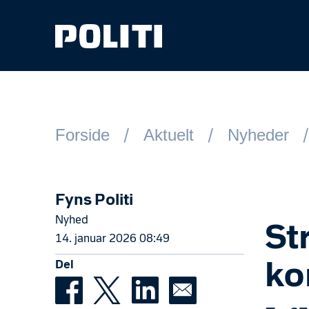
Spring til hovedindhold
Forside
Aktuelt
Nyheder
Fyns Politi
Nyhed
St
14. januar 2026 08:49
Del
ko