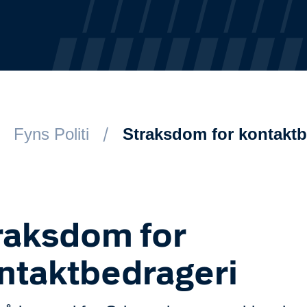
Fyns Politi
Straksdom for kontaktb
raksdom for
ntaktbedrageri