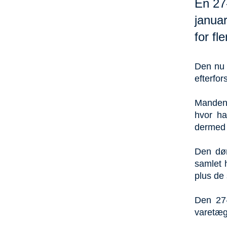
En 27
janua
for fl
Den nu 
efterfor
Manden 
hvor ha
dermed 
Den døm
samlet 
plus de 
Den 27
varetægt