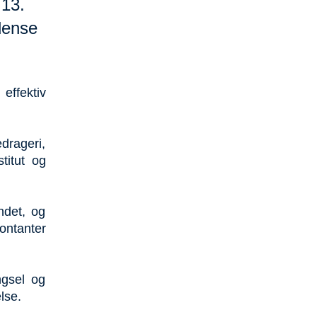
13.
dense
effektiv
drageri,
titut og
ndet, og
ontanter
gsel og
lse.