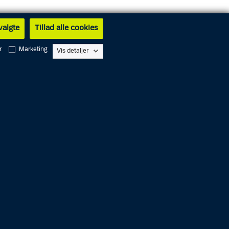
 valgte
Tillad alle cookies
r
Marketing
Vis detaljer
9. juli 2026
yns Politi
Fyns Politi efterforsker voldtægt af