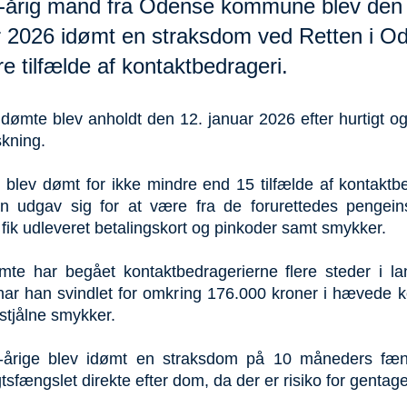
-årig mand fra Odense kommune blev den 
r 2026 idømt en straksdom ved Retten i O
ere tilfælde af kontaktbedrageri.
dømte blev anholdt den 12. januar 2026 efter hurtigt og 
skning.
blev dømt for ikke mindre end 15 tilfælde af kontaktbe
n udgav sig for at være fra de forurettedes pengeins
fik udleveret betalingskort og pinkoder samt smykker.
te har begået kontaktbedragerierne flere steder i la
har han svindlet for omkring 176.000 kroner i hævede k
stjålne smykker.
-årige blev idømt en straksdom på 10 måneders fæn
sfængslet direkte efter dom, da der er risiko for gentage