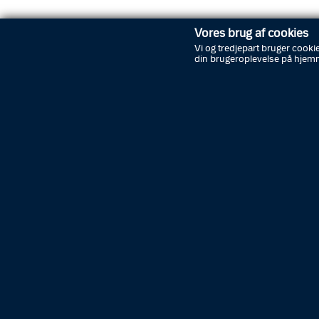
Press
Vores brug af cookies
Vi og tredjepart bruger cookie
Kommuni
din brugeroplevelse på hjem
Kommuni
Presset
E-mail:
Læs
7. august 2026
Fyns Politi
Fyns Politi efterlyser vidne til overfal