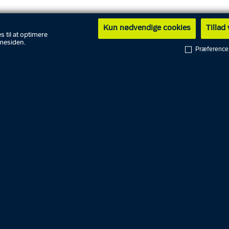
ekontakt
Kun nødvendige cookies
Tillad
s til at optimere
kationsrådgiver Sunniva Pedersen-Reng
mesiden.
kationsrådgiver Mads Boel
Præference
elefon: 9135 7902
fyn-kommunikation@politi.dk
 mere om pressekontakt
31. juli 2026
2
Fyns Politi
F
d
18-årig mand fremstilles i