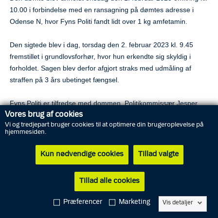
10.00 i forbindelse med en ransagning på dømtes adresse i
Odense N, hvor Fyns Politi fandt lidt over 1 kg amfetamin.
Den sigtede blev i dag, torsdag den 2. februar 2023 kl. 9.45
fremstillet i grundlovsforhør, hvor hun erkendte sig skyldig i
forholdet. Sagen blev derfor afgjort straks med udmåling af
straffen på 3 års ubetinget fængsel.
Fyns Politi er tilfredse med dommen. Politikommissær Jesper
Vores brug af cookies
Bøg udtaler: Vi er tilfredse med gårsdagens anholdelse som
Vi og tredjepart bruger cookies til at optimere din brugeroplevelse på
førte til en hurtig dom på 3 års ubetinget fængsel. Dommen
hjemmesiden.
viser, at besiddelse af narkotika er en alvorlig forbrydelse. Vi til
tilfredse med, at der nu er en stor mængde narkotika, der aldrig
Kun nødvendige cookies
Tillad valgte
rammer gaden.
Tillad alle cookies
Anklager Cecilie Quist udtaler: Anklagemyndigheden ved Fyns
Politi er tilfredse med resultatet. Dommen afspejler, at der er tale
Præferencer
Marketing
Vis detaljer
om alvorlig kriminalitet. Det var vores vurdering, at den mængde