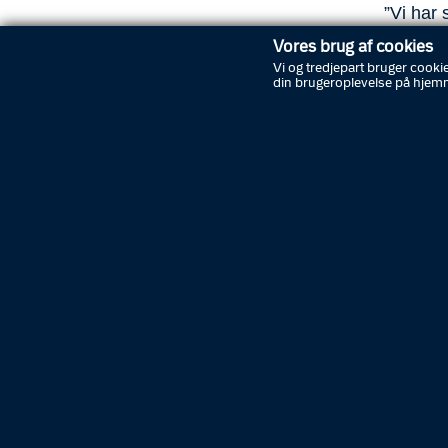
”Vi har 
flaskesa
Vores brug af cookies
gerne op
Vi og tredjepart bruger cookie
fremme, 
din brugeroplevelse på hjem
politiko
Københa
Nærpoli
tryghed
kommuner
nattelive
Derudov
Københa
Den ble
Vi har d
udsat fo
Vær o