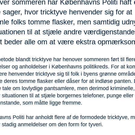
ver sommeren har Københavns Politi haft 
sager, hvor tricktyve henvender sig for at
mle folks tomme flasker, men samtidig udny
uationen til at stjæle andre værdigenstande
iet beder alle om at være ekstra opmærks
tode blandt tricktyve har henover sommeren ført til fler
lser og anholdelser i Københavns politikreds. For at k
re henvender tricktyve sig til folk i byens grønne område
 deres tomme flasker eller dåser for at indløse panten. 
e tale om lovlydige pantsamlere, men derimod kriminelle
 situationen til at stjæle borgernes telefoner, punge eller
nstande, som måtte ligge fremme.
ns Politi har anholdt flere af de formodede tricktyve, 
stadig anmeldelser om den form for tyveri.