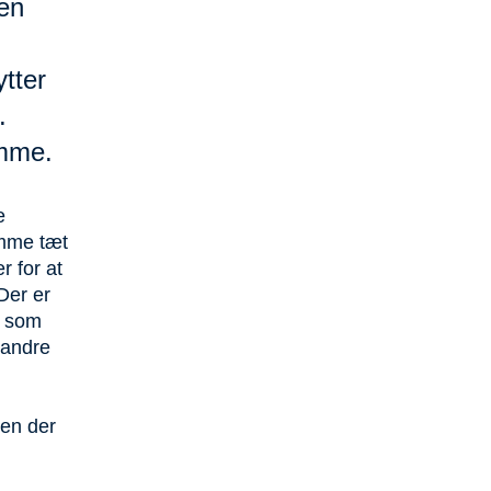
en
tter
.
omme.
e
omme tæt
r for at
Der er
, som
 andre
men der