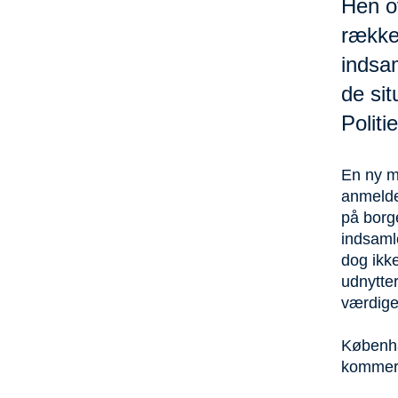
Hen o
række 
indsa
de sit
Polit
En ny me
anmelde
på borge
indsamle
dog ikk
udnytter
værdige
Københav
kommer 