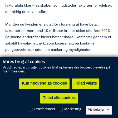
fakturafabrikker – selskaber, som udsteder fakturaer for ydelser,
der aldrig er blevet udført.
Manden og kvinden er sigtet for i forening at have betalt
fakturaer for mere end 10 millioner kroner siden efteråret 2023.
Beløbene er derefter blevet betalt tilbage i kontanter gennem et
såkaldt hawala-netværk, som baserer sig på kontante
pengeoverførsler uden om banker og myndigheder.
Vores brug af cookies
Kontanterne er ifølge politiets teori efterfølgende brugt til at
Vi og tredjepart bruger cookies til at optimere din brugeroplevelse på
aflønne underleverandører for at unddrage moms og skat. Det
hjemmesiden.
har medført, at rengøringsselskabet har kunnet underbyde
konkurrerende virksomheder.
Kun nødvendige cookies
Tillad valgte
”Vi har haft flere sager, hvor vi har sigtet såkaldte
Tillad alle cookies
’stråmandsdirektører’ i fakturafabrikkerne, som er dem, der
faciliterer svindelen – men vi har også fokus på de reelle
Præferencer
Marketing
Vis detaljer
virksomheder, de såkaldte A-selskaber, som benytter sig at