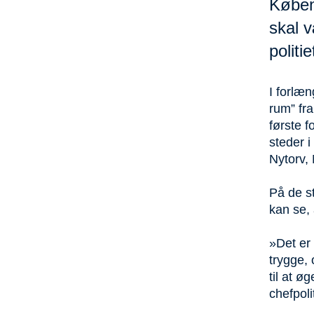
Køben
skal v
politi
I forlæn
rum” fr
første f
steder 
Nytorv,
På de st
kan se, 
»Det er 
trygge,
til at 
chefpol