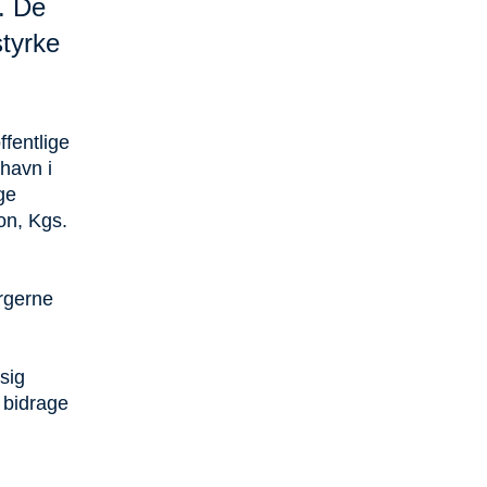
. De
styrke
ffentlige
havn i
ge
on, Kgs.
orgerne
sig
 bidrage