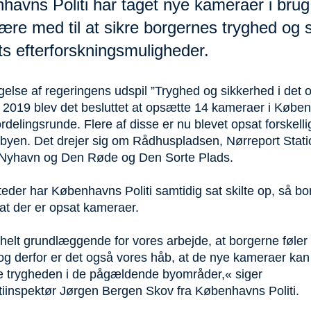
havns Politi har taget nye kameraer i brug
ære med til at sikre borgernes tryghed og 
ets efterforskningsmuligheder.
gelse af regeringens udspil ”Tryghed og sikkerhed i det o
a 2019 blev det besluttet at opsætte 14 kameraer i Køben
ordelingsrunde. Flere af disse er nu blevet opsat forskelli
i byen. Det drejer sig om Rådhuspladsen, Nørreport Stati
 Nyhavn og Den Røde og Den Sorte Plads.
eder har Københavns Politi samtidig sat skilte op, så b
at der er opsat kameraer.
helt grundlæggende for vores arbejde, at borgerne føler 
 og derfor er det også vores håb, at de nye kameraer kan
øge trygheden i de pågældende byområder,« siger
itiinspektør Jørgen Bergen Skov fra Københavns Politi.