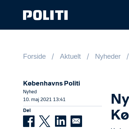
Spring til hovedindhold
Forside
Aktuelt
Nyheder
Københavns Politi
Nyhed
Ny
10. maj 2021 13:41
Del
Kø