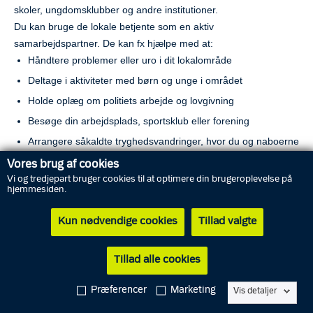
skoler, ungdomsklubber og andre institutioner.
Du kan bruge de lokale betjente som en aktiv
samarbejdspartner. De kan fx hjælpe med at:
Håndtere problemer eller uro i dit lokalområde
Deltage i aktiviteter med børn og unge i området
Holde oplæg om politiets arbejde og lovgivning
Besøge din arbejdsplads, sportsklub eller forening
Arrangere såkaldte tryghedsvandringer, hvor du og naboerne
udpeger utrygge steder i området
Vores brug af cookies
Vi og tredjepart bruger cookies til at optimere din brugeroplevelse på
Du finder det direkte nummer til Din Betjent her:
Klik her eller
hjemmesiden.
på kortet og find Din Betjent
Nærpolitiet kan også kontaktes via mail:
kbh@politi.dk
Kun nødvendige cookies
Tillad valgte
Til iPhone-brugere: Vær opmærksom på, at du skal holde
Tillad alle cookies
fingeren på kortet og så vælge ”Åbn i ny fane”. Klik på det
relevante sted på kortet i den nye fane. Nederst på skærmen
Præferencer
Marketing
Vis detaljer
dukker områdenavnet op og når du klikker på det, vises det