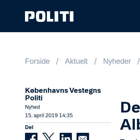
Spring til hovedindhold
Forside
Aktuelt
Nyheder
Københavns Vestegns
Politi
De
Nyhed
15. april 2019 14:35
Al
Del