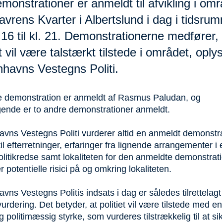
monstrationer er anmeldt til afvikling i om
vrens Kvarter i Albertslund i dag i tidsru
. 16 til kl. 21. Demonstrationerne medfører, 
et vil være talstærkt tilstede i området, oply
havns Vestegns Politi.
 demonstration er anmeldt af Rasmus Paludan, og
lgende er to andre demonstrationer anmeldt.
vns Vestegns Politi vurderer altid en anmeldt demonstra
til efterretninger, erfaringer fra lignende arrangementer i
litikredse samt lokaliteten for den anmeldte demonstrati
 potentielle risici på og omkring lokaliteten.
ns Vestegns Politis indsats i dag er således tilrettelagt
urdering. Det betyder, at politiet vil være tilstede med en
g politimæssig styrke, som vurderes tilstrækkelig til at sik