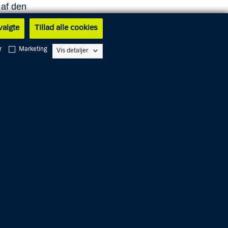
 af den
 valgte
Tillad alle cookies
res
r
Marketing
Vis detaljer
æt og
tryghed
g
 en
sig
 hos