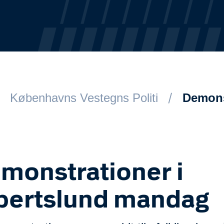
Københavns Vestegns Politi
Demons
monstrationer i
bertslund mandag