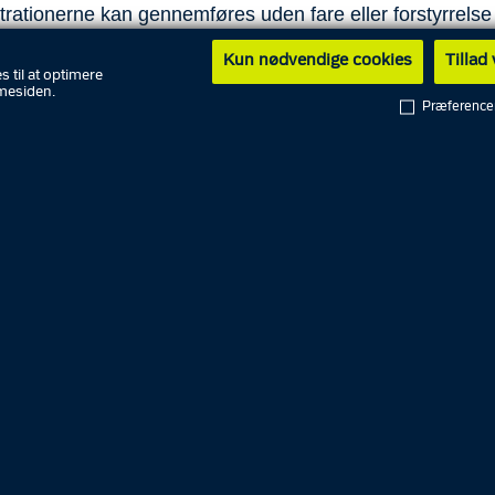
rationerne kan gennemføres uden fare eller forstyrrelse
ge orden.
Kun nødvendige cookies
Tillad
s til at optimere
 søndagens hændelser i København i baghovedet, og vo
mesiden.
Præference
er dimensioneret derefter," siger politiinspektør Mogens
en, Københavns Vestegns Politi.
spektøren ønsker ikke at kommentere politiets operative
ing yderligere ud over, at politiet vurderer situationen t
 og agerer derefter.
være tilstede i lokalområdet i løbet af dagen for at skabe 
erne og senere for at sikre en fredelig afvikling af
ationerne. Jeg vil opfordre alle i området til at opføre si
t og følge politiets anvisninger, så afviklingen kan ske på
g rolig vis," siger Mogens Lauridsen.
rdrer lokale beboere og næringsdrivende til at forholde 
g holde sig orienteret via medierne eller søge information