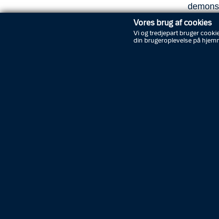
demonst
offentli
Vores brug af cookies
Vi og tredjepart bruger cookie
"Vi har
din brugeroplevelse på hjem
indsats 
Laurids
Politiin
planlægn
løbende
"Vi vil 
for borg
demonstr
fredelig
hurtig o
Han opfo
roligt o