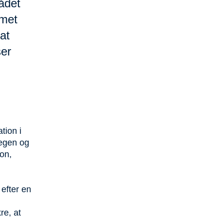
rådet
mmet
at
ser
tion i
 egen og
on,
 efter en
re, at