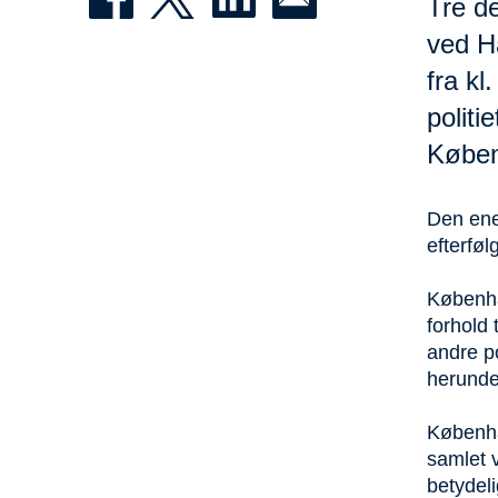
Tre de
ved Ha
fra kl
politi
Køben
Den ene
efterfø
Københa
forhold 
andre po
herunder
Københav
samlet v
betydeli