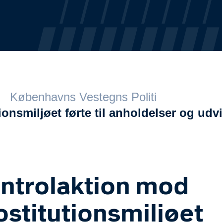
Københavns Vestegns Politi
onsmiljøet førte til anholdelser og udv
ntrolaktion mod
ostitutionsmiljøet