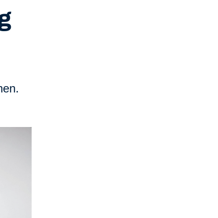
og
nen.