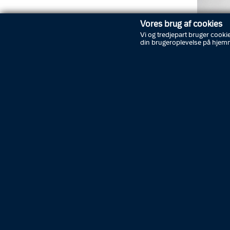
Vores brug af cookies
Vi og tredjepart bruger cookie
din brugeroplevelse på hjem
Foto: Ni
Under ak
fire kvi
sigtet f
ulovligt
Kontrol
Politi o