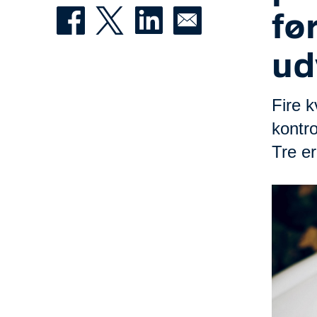
fø
ud
Fire k
kontro
Tre er