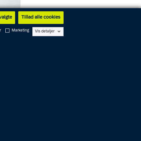
 valgte
Tillad alle cookies
r
Marketing
Vis detaljer
ker, hvor
e blev
et for
ællands
adresser