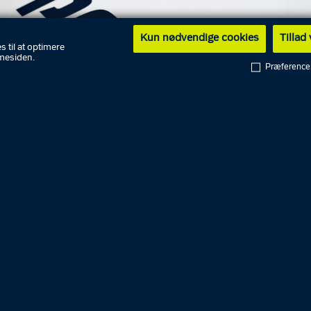
Kun nødvendige cookies
Tillad
s til at optimere
mesiden.
Præference
clas Jessen
tionen førte politiet kontrol på tre kendte massageklinik
nder med thailandsk statsborgerskab blev anholdt. Alle fir
or ulovligt arbejde, mens to af kvinderne desuden blev sigt
 ophold i Danmark.
aktionen fandt sted den 8. juni i samarbejde med Nordsj
g Københavns Politi, som samtidig foretog kontroller på 