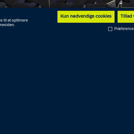
Kun nødvendige cookies
Tillad
s til at optimere
mesiden.
Præference
spolitiet
 dømte – fem mænd og en kvinde – stod bag planlagte o
 10 personer. Overfaldene skete blandt andet i Albertslun
bæk, Brøndby Strand og på Amager Fælled.
idømte i dag gruppens leder fem et halvt års fængsel. De
k fængselsstraffe på henholdsvis fire måneder samt tr
års fængsel. Kvinden i sagen, som fungerede som lokked