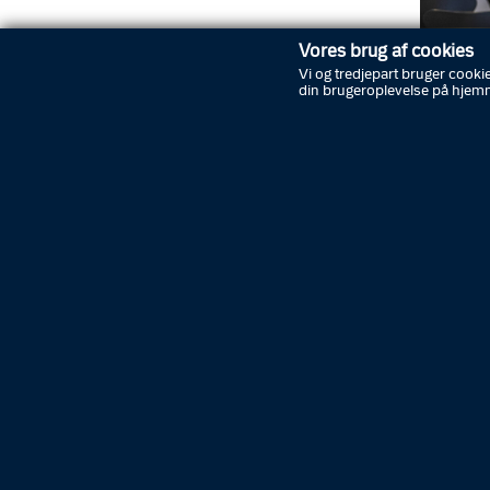
Vores brug af cookies
Vi og tredjepart bruger cookie
din brugeroplevelse på hjem
Foto: Rig
De seks
på i alt
Vallens
Retten 
mænd fi
på tre 