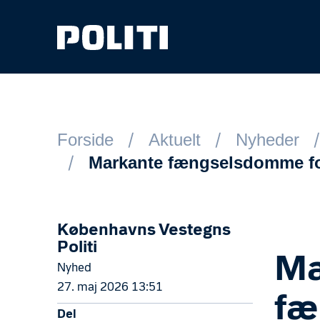
Spring til hovedindhold
Forside
Aktuelt
Nyheder
Markante fængselsdomme for
Københavns Vestegns
Politi
Ma
Nyhed
27. maj 2026 13:51
fæ
Del