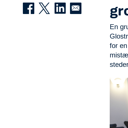
gr
En gr
Glostr
for e
mistæn
stede