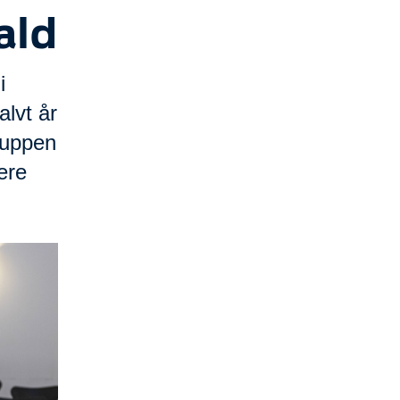
ald
i
alvt år
ruppen
ere