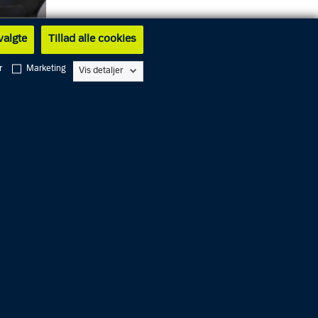
 valgte
Tillad alle cookies
r
Marketing
Vis detaljer
verfald
d,
 øvrige
e domme
ue, blev