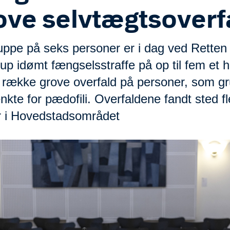
ove selvtægtsoverf
uppe på seks personer er i dag ved Retten 
up idømt fængselsstraffe på op til fem et h
n række grove overfald på personer, som g
kte for pædofili. Overfaldene fandt sted fl
r i Hovedstadsområdet