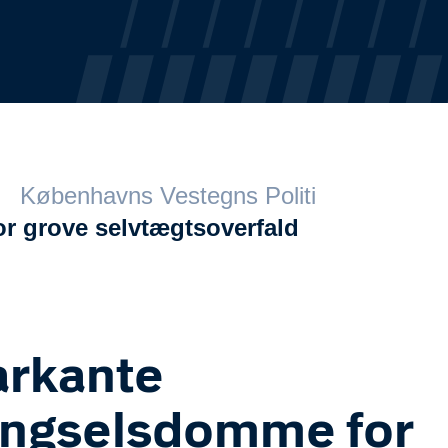
Københavns Vestegns Politi
 grove selvtægtsoverfald
rkante
ngselsdomme for