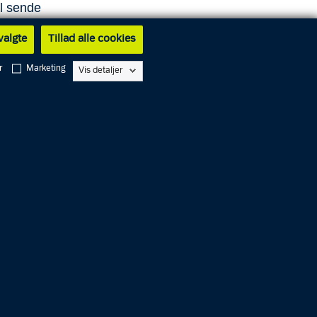
l sende
delse
 valgte
Tillad alle cookies
r
Marketing
Vis detaljer