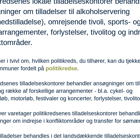
kredsenes lokale tilladelseskontorer behand
inger om tilladelser til alkoholservering
ghedstilladelse), omrejsende tivoli, sports- o
arrangementer, forlystelser, tivolitog og indr
ktområder.
er i tvivl om, hvilken politikreds, du tilhører, kan du tjekke
mmuner fordelt på
politikredse
.
edsenes tilladelseskontorer behandler ansøgninger om til
ang række af forskellige arrangementer - bl.a. cykel- og
øb, motorløb, festivaler og koncerter, forlystelser, tivolit
r varetager politikredsenes tilladelseskontorer behandl
nger om indrejse i konfliktområder og transfer for søm
illadelser behandles i det landsdækkende tilladelseskonto