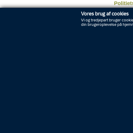
Politie
suppler
Vores brug af cookies
eller sa
Vi og tredjepart bruger cookie
tilladel
din brugeroplevelse på hjem
POLIT