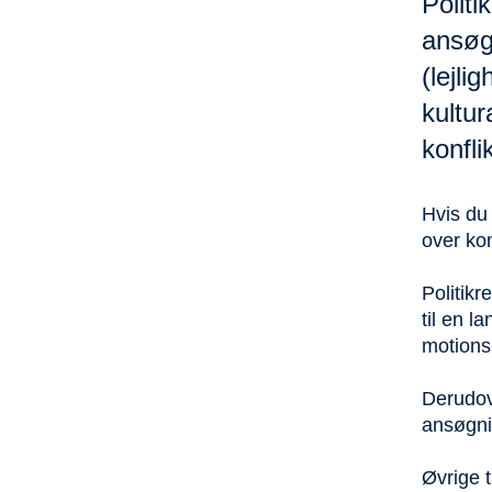
Politi
ansøgn
(lejli
kultur
konfli
Hvis du 
over ko
Politikr
til en l
motionsl
Derudove
ansøgni
Øvrige t