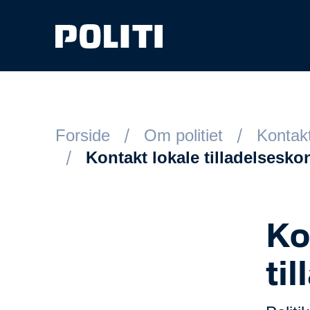
Spring til hovedindhold
Forside
Om politiet
Kontakt
Kontakt lokale tilladelsesko
Ko
ti