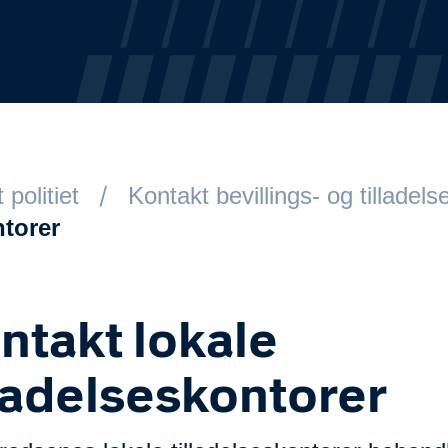
 politiet
Kontakt bevillings- og tilladel
ntorer
ntakt lokale
lladelseskontorer