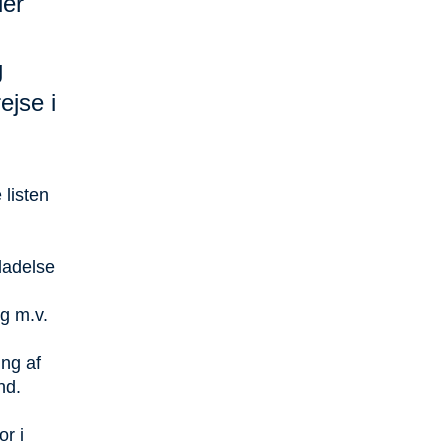
ler
g
ejse i
 listen
ladelse
og m.v.
ing af
ænd.
r i