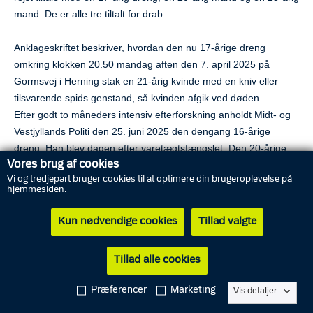
mand. De er alle tre tiltalt for drab.
Anklageskriftet beskriver, hvordan den nu 17-årige dreng
omkring klokken 20.50 mandag aften den 7. april 2025 på
Gormsvej i Herning stak en 21-årig kvinde med en kniv eller
tilsvarende spids genstand, så kvinden afgik ved døden.
Efter godt to måneders intensiv efterforskning anholdt Midt- og
Vestjyllands Politi den 25. juni 2025 den dengang 16-årige
dreng. Han blev dagen efter varetægtsfængslet. Den 20-årige
Vores brug af cookies
medtiltalte blev anholdt og varetægtsfængslet i begyndelsen af
Vi og tredjepart bruger cookies til at optimere din brugeroplevelse på
november 2025. De har begge i dag, mandag den 8. juni 2026,
hjemmesiden.
fået forlænget deres varetægtsfængsling frem til det tidspunkt,
hvor sagen bliver afgjort i retten. Den 20-årige har kæret
Kun nødvendige cookies
Tillad valgte
kendelsen om fortsat varetægtsfængsling. Den 25-årige
medtiltalte er ikke varetægtsfængslet, da han er i gang med at
Tillad alle cookies
afsone en anden dom.
Præferencer
Marketing
Vis detaljer
Det var ifølge anklageskriftet den 20-årige mand og den 25-