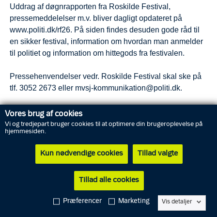
Uddrag af døgnrapporten fra Roskilde Festival,
pressemeddelelser m.v. bliver dagligt opdateret på
www.politi.dk/rf26. På siden findes desuden gode råd til
en sikker festival, information om hvordan man anmelder
til politiet og information om hittegods fra festivalen.
Pressehenvendelser vedr. Roskilde Festival skal ske på
tlf. 3052 2673 eller mvsj-kommunikation@politi.dk.
Følg med på Politi Update: https://politi.dk/aktuelt/politi-
Vores brug af cookies
update
Vi og tredjepart bruger cookies til at optimere din brugeroplevelse på
hjemmesiden.
Kun nødvendige cookies
Tillad valgte
Tillad alle cookies
Præferencer
Marketing
Vis detaljer