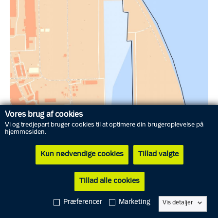
Vores brug af cookies
Vi og tredjepart bruger cookies til at optimere din brugeroplevelse på
hjemmesiden.
Kun nødvendige cookies
Tillad valgte
Midt- og Vestsjællands Politi har truffet aftale med Forsvaret om
etablering af et midlertidigt militært område på Køge Havn fra
Tillad alle cookies
lørdag den 16. maj 2026 kl. 04.00 til forventeligt kl 14 samme
Præferencer
Marketing
Vis detaljer
dag.