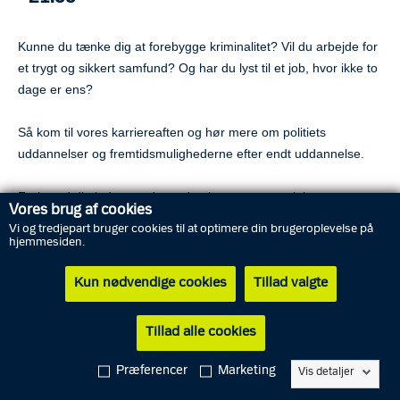
Kunne du tænke dig at forebygge kriminalitet? Vil du arbejde for
et trygt og sikkert samfund? Og har du lyst til et job, hvor ikke to
dage er ens?
Så kom til vores karriereaften og hør mere om politiets
uddannelser og fremtidsmulighederne efter endt uddannelse.
Forbered dig inden mødet ved at læse mere om job,
Vores brug af cookies
uddannelser og adgangskravene til
Politiskolen
, så der bliver
Vi og tredjepart bruger cookies til at optimere din brugeroplevelse på
mere tid til en snak om den konkrete hverdag som politikadet og
hjemmesiden.
politibetjent.
Kun nødvendige cookies
Tillad valgte
Sådan tilmelder du dig
Tilmeld dig ved at sende datoen for arrangementet, dit fulde
Tillad alle cookies
navn, din e-mail, fødselsdato og dit telefonnummer til
Præferencer
Marketing
mvsj-jobinfo@politi.dk
Vis detaljer