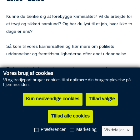
Kunne du tænke dig at forebygge kriminalitet? Vil du arbejde for
et trygt og sikkert samfund? Og har du lyst til et job, hvor ikke to
dage er ens?
Så kom til vores karriereaften og hør mere om politiets
uddannelser og fremtidsmulighederne efter endt uddannelse.
Forbered dig inden mødet ved at læse mere om job,
Vores brug af cookies
uddannelser og adgangskravene til
Politiskolen
, så der bliver
Vi og tredjepart bruger cookies til at optimere din brugeroplevelse på
mere tid til en snak om den konkrete hverdag som politikadet og
hjemmesiden.
politibetjent.
Kun nødvendige cookies
Tillad valgte
Sådan tilmelder du dig
Tilmeld dig ved at sende datoen for arrangementet, dit fulde
Tillad alle cookies
navn, din e-mail, fødselsdato og dit telefonnummer til
mvsj-
Præferencer
Marketing
jobinfo@politi.dk
Vis detaljer