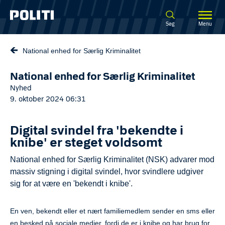
Spring til hovedindhold
Søg
Menu
National enhed for Særlig Kriminalitet
National enhed for Særlig Kriminalitet
Nyhed
9. oktober 2024 06:31
Digital svindel fra 'bekendte i
knibe' er steget voldsomt
National enhed for Særlig Kriminalitet (NSK) advarer mod
massiv stigning i digital svindel, hvor svindlere udgiver
sig for at være en 'bekendt i knibe'.
En ven, bekendt eller et nært familiemedlem sender en sms eller
en besked på sociale medier, fordi de er i knibe og har brug for,