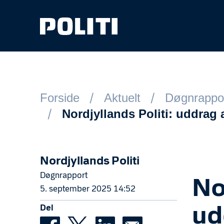
Spring til hovedindhold
Forside
Aktuelt
Døgnrappo
Nordjyllands Politi: uddrag 
Nordjyllands Politi
Døgnrapport
No
5. september 2025 14:52
Del
ud