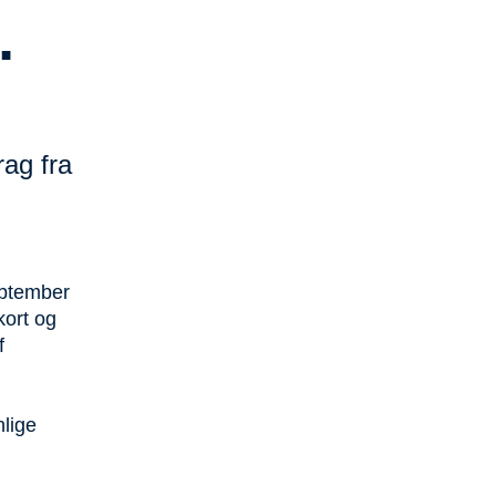
.
rag fra
eptember
kort og
f
nlige