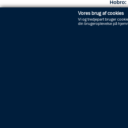
Hobro: 
Tirsdag
Vores brug af cookies
været ud
Vi og tredjepart bruger cookie
Politi 
din brugeroplevelse på hjem
lageret
var ikke
fjernet 
Hirtsha
Mellem 
12.30 va
klassisk
hjemmet
næsten a
grammofo
huset v
Aalborg
En mand 