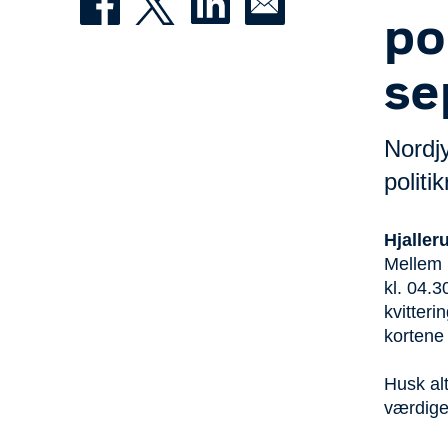
po
se
Nordjy
politi
Hjalleru
Mellem 
kl. 04.3
kvitteri
kortene
Husk alt
værdigen