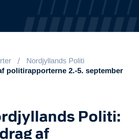
rter
Nordjyllands Politi
af politirapporterne 2.-5. september
rdjyllands Politi:
drag af