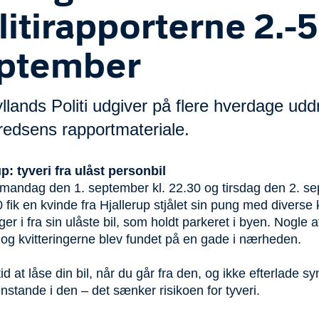
litirapporterne 2.-5
ptember
llands Politi udgiver på flere hverdage udd
kredsens rapportmateriale.
p: tyveri fra ulåst personbil
mandag den 1. september kl. 22.30 og tirsdag den 2. s
0 fik en kvinde fra Hjallerup stjålet sin pung med diverse 
nger i fra sin ulåste bil, som holdt parkeret i byen. Nogle a
 og kvitteringerne blev fundet på en gade i nærheden.
id at låse din bil, når du går fra den, og ikke efterlade sy
stande i den – det sænker risikoen for tyveri.