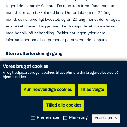
ligger i det centrale Aalborg. Da man kom frem, fandt man to
mænd, der var stukket med kniv. Der er tale om en 27-årig
mand, der er alvorligt kvæstet, og en 20-årig mand, der er også
er stukket i benet. Begge mænd er transporteret til sygehuset
med henblik på behandling. Politiet har ingen yderligere
informationer om disse personer på nuværende tidspunkt.
Større efterforskning i gang
Politiet er i øjeblikket i gang med et større
Vores brug af cookies
efterforskningsarbejde for at klarlægge, hvad der er sket, før
Vi og tredjepart bruger cookies til at optimere din brugeroplevelse på
under og efter knivstikkeriet. Derfor kan Nordjyllands Politi ikke
hjemmesiden.
lige nu udtale sig nærmere om baggrunden, der førte til
knivstikkeriet.
Kun nødvendige cookies
Tillad valgte
”Det er det, som vores efterforskning skal klarlægge. Knivstikkeri
Tillad alle cookies
i det offentlige rum er uacceptabelt. Vi efterforsker i øjeblikket
intenst, ” siger Anders Uhrskov.
Præferencer
Marketing
Vis detaljer