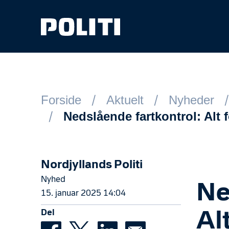
Spring til hovedindhold
Forside
Aktuelt
Nyheder
Nedslående fartkontrol: Alt
Nordjyllands Politi
Nyhed
Ne
15. januar 2025 14:04
Del
Al