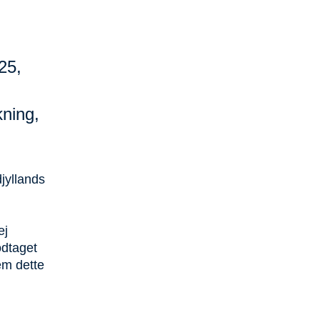
25,
ning,
jyllands
ej
odtaget
em dette