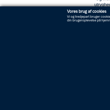
utryghe
politik
Vores brug af cookies
Vi og tredjepart bruger cookie
din brugeroplevelse på hjem
Hastighe
”Result
korte k
Mange 
Mere udd
84 hast
medføre
lå på et
førerre
på mere
Den høje