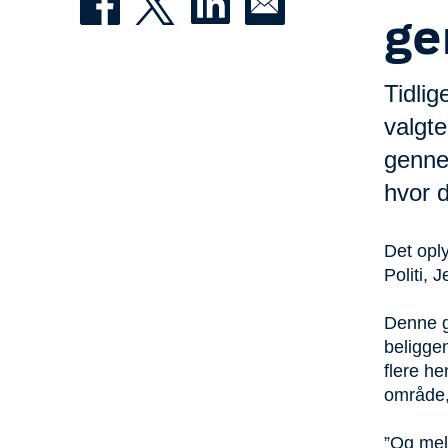
ge
Tidli
valgte
genne
hvor 
Det oply
Politi, 
Denne g
beliggen
flere h
område,
”Og meld