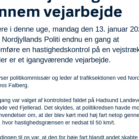
nnem vejarbejde
gere i denne uge, mandag den 13. januar 20
 Nordjyllands Politi endnu en gang at
mføre en hastighedskontrol på en vejstræk
der er et igangværende vejarbejde.
ser politikommissær og leder af trafiksektionen ved Nord
Jess Falberg.
ang var valget af kontrolsted faldet på Hadsund Landev
de ved Fjellerad. Det skyldes, at politikredsen havde m
envendelser om, at der blev kørt med høj fart netop genn
 hvor hastighedsgrænsen er nedsat til 50 km/t.
ingen til os var, at den for høje fart blandt andet skabte