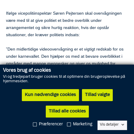
Ifølge vicepolitiinspektør Søren Pejtersen skal overvågningen
være med til at give politiet et bedre overblik under
arrangementet og sikre hurtig reaktion, hvis der opstår
situationer, der kræver politiets indsats:
”Den midlertidige videoovervågning er et vigtigt redskab for os
under karnevallet. Den hjælper os med at bevare overblikket i
områder med mange mennesker og giver os mulighed for
Vores brug af cookies
hurtigt at reagere, hvis der opstår uro eller andre hændelser.
Vi og tredjepart bruger cookies til at optimere din brugeroplevelse på
Samtidig er den også et vigtigt værktøj i en efterfølgende
hjemmesiden.
efterforskningsindsats, såfremt der opstår hændelser, som
kalder på dette,” siger vicepolitiinspektøren.
Kun nødvendige cookies
Tillad valgte
Brug af droner
Tillad alle cookies
Politiet har mulighed for at benytte droner i forbindelse med
lørdagens parade – både under optoget og andre steder i byen.
Præferencer
Marketing
Vis detaljer
Erfaringen viser, at private også kan fristes til at sende droner i