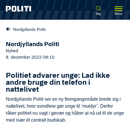
Spring til hovedindhold
Søg
Menu
Nordjyllands Politi
Nordjyllands Politi
Nyhed
8. december 2022 08:10
Politiet advarer unge: Lad ikke
andre bruge din telefon i
nattelivet
Nordjyllands Politi ser en ny fremgangsmåde brede sig i
nattelivet, hvor svindlere gør unge til ’muldyr’. Derfor
råber politiet nu vagt i gevær og håber at nå ud til de unge
med især ét centralt budskab.