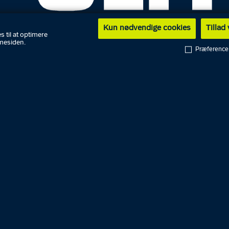
Kun nødvendige cookies
Tillad
s til at optimere
mesiden.
Præference
jyllands Politi
.t. ingen planlagte grundlovsforhør i kredsen i dag.
aften i Østjyllands politikreds
nds Politi var nytårsaften synligt til stede på de østjyske
ligt opmærksomme på de steder, hvor der var mange
er forsamlet. Blandt andet på Store Torv i Aarhus C, hv