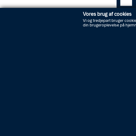
Vores brug af cookies
Vi og tredjepart bruger cookie
din brugeroplevelse på hjem
Foto: Øst
Der er p
**
Nytårs
Østjylla
var sær
mennesk