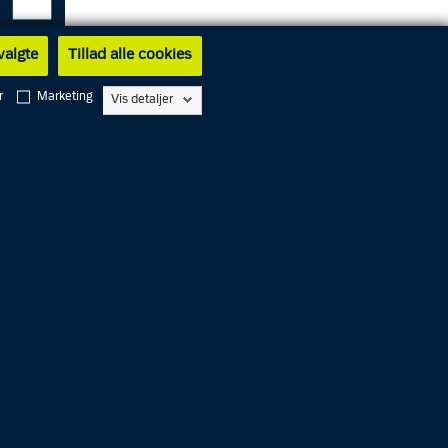
 valgte
Tillad alle cookies
r
Marketing
Vis detaljer
 gader og
or