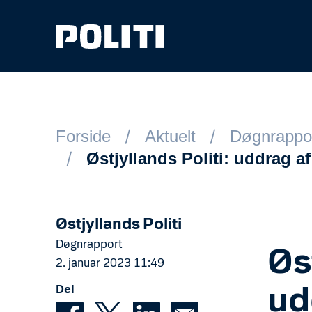
Spring til hovedindhold
Forside
Aktuelt
Døgnrappo
Østjyllands Politi: uddrag a
Østjyllands Politi
Døgnrapport
Øs
2. januar 2023 11:49
Del
ud