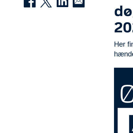
dø
20
Her f
hændel