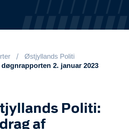
rter
Østjyllands Politi
f døgnrapporten 2. januar 2023
tjyllands Politi:
drag af