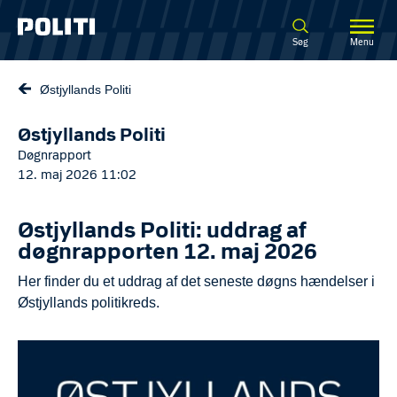
Spring til hovedindhold
Søg
Menu
Østjyllands Politi
Østjyllands Politi
Døgnrapport
12. maj 2026 11:02
Østjyllands Politi: uddrag af
døgnrapporten 12. maj 2026
Her finder du et uddrag af det seneste døgns hændelser i
Østjyllands politikreds.