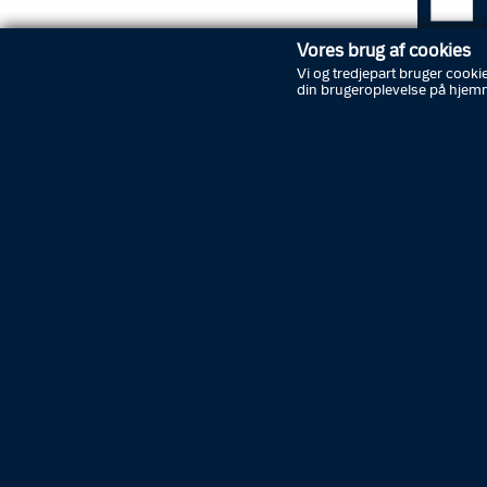
Vores brug af cookies
Vi og tredjepart bruger cookie
din brugeroplevelse på hjem
Foto: Øst
Der er
grund
**
To in
Østjylla