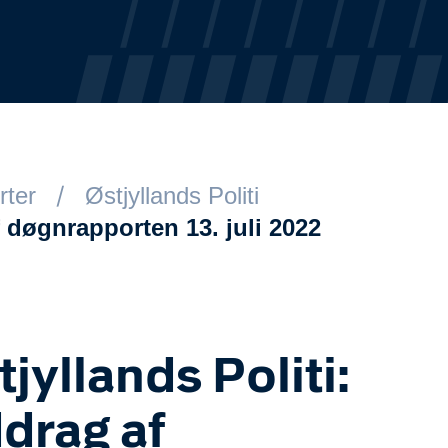
rter
Østjyllands Politi
f døgnrapporten 13. juli 2022
tjyllands Politi:
drag af