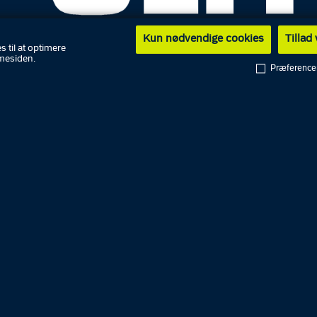
Kun nødvendige cookies
Tillad
s til at optimere
mesiden.
Præference
jyllands Politi
 pt. ingen planlagte fremstillinger i
lovsforhør.
dbrudstyve standset med tyvekoster i bile
nds Politi har i sommerferieugerne ekstra fokus på indbr