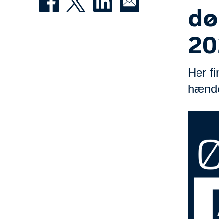
dø
20
Her f
hændel