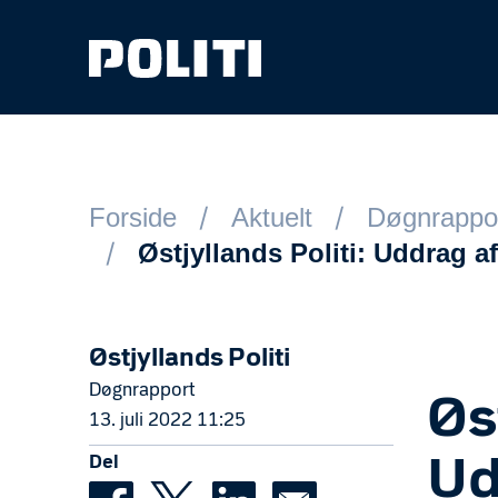
Spring til hovedindhold
Forside
Aktuelt
Døgnrappo
Østjyllands Politi: Uddrag a
Østjyllands Politi
Døgnrapport
Øs
13. juli 2022 11:25
Del
Ud