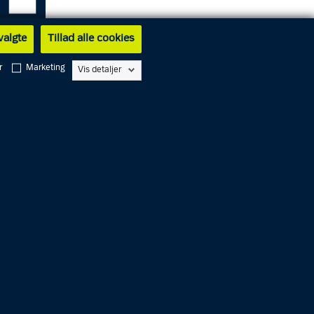
 valgte
Tillad alle cookies
r
Marketing
Vis detaljer
n
ud, da