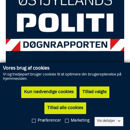
Vores brug af cookies
Vi og tredjepart bruger cookies til at optimere din brugeroplevelse på
hjemmesiden.
Døgnrapport:
Kun nødvendige cookies
Tillad valgte
Østjyllands Politi: uddrag af
døgnrapporten 15. juni 2026
Tillad alle cookies
Præferencer
Marketing
Vis detaljer
Her finder du et uddrag af det seneste døgns hændelser