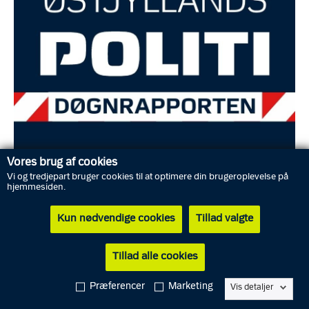
Vores brug af cookies
Vi og tredjepart bruger cookies til at optimere din brugeroplevelse på
hjemmesiden.
(Title)
Kun nødvendige cookies
Tillad valgte
Østjyllands Politi: uddrag af døgnrapporten 22. februar 2026
(Manchet)
Tillad alle cookies
Her finder du et uddrag af det seneste døgns hændelser i
Østjyllands politikreds.
Præferencer
Marketing
Vis detaljer